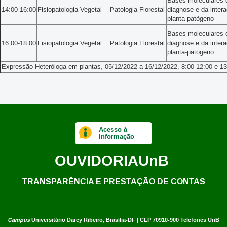
Bases moleculares 
14:00-16:00
Fisiopatologia Vegetal
Patologia Florestal
diagnose e da inter
planta-patógeno
Bases moleculares 
16:00-18:00
Fisiopatologia Vegetal
Patologia Florestal
diagnose e da inter
planta-patógeno
Expressão Heteróloga em plantas, 05/12/2022 a 16/12/2022, 8:00-12:00 e 13
Acesso à
Informação
OUVIDORIA
UnB
TRANSPARÊNCIA E PRESTAÇÃO DE CONTAS
Campus
Universitário Darcy Ribeiro,
Brasília-DF | CEP 70910-900
Telefones UnB