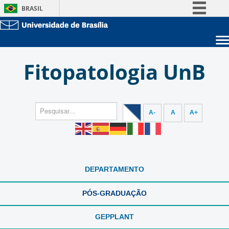
BRASIL
Simplifique!
Comunica BR
Sobre a UnB
Participe
Fitopatologia UnB
Unidades acadêmicas
Acesso à informação
Estude na UnB
Graduação
Legislação
Pós-Graduação
Administração
Canais
Servidor
A-
A
A+
DEPARTAMENTO
PÓS-GRADUAÇÃO
GEPPLANT