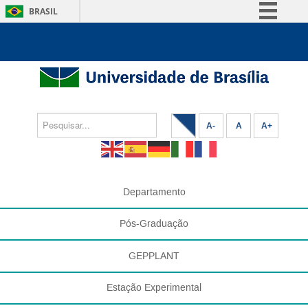
BRASIL
Simplifique!
Comunica BR
Participe
Acesso à informação
Legislação
A-
A
A+
Canais
Departamento
Pós-Graduação
GEPPLANT
Estação Experimental