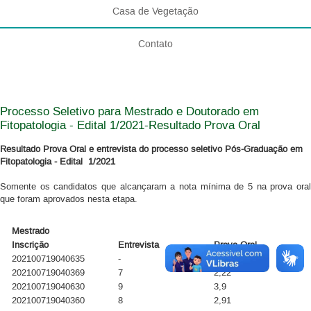
Casa de Vegetação
Contato
Processo Seletivo para Mestrado e Doutorado em
Fitopatologia - Edital 1/2021-Resultado Prova Oral
Resultado Prova Oral e entrevista do processo seletivo Pós-Graduação em
Fitopatologia - Edital 1/2021
Somente os candidatos que alcançaram a nota mínima de 5 na prova oral
que foram aprovados nesta etapa.
Mestrado
Inscrição
Entrevista
Prova Oral
202100719040635
-
-
202100719040369
7
2,22
202100719040630
9
3,9
202100719040360
8
2,91