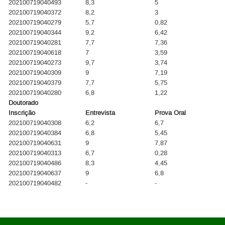
202100719040493
8,3
5
202100719040372
8,2
3
202100719040279
5,7
0,82
202100719040344
9,2
6,42
202100719040281
7,7
7,36
202100719040618
7
3,59
202100719040273
9,7
3,74
202100719040309
9
7,19
202100719040379
7,7
5,75
202100719040280
6,8
1,22
Doutorado
Inscrição
Entrevista
Prova Oral
202100719040308
6,2
6,7
202100719040384
6,8
5,45
202100719040631
9
7,87
202100719040313
6,7
0,28
202100719040486
8,3
4,45
202100719040637
9
6,8
202100719040482
-
-