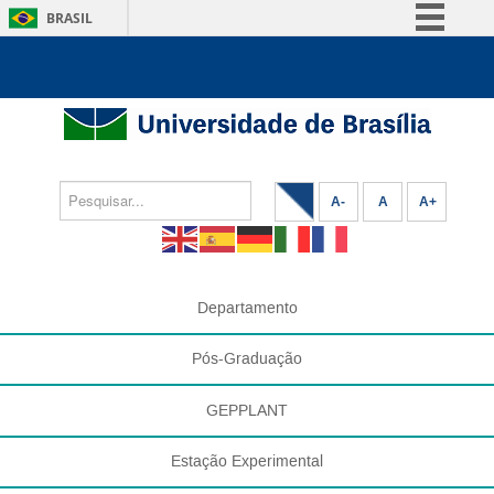
BRASIL
Simplifique!
Comunica BR
Participe
Acesso à informação
Legislação
A-
A
A+
Canais
Departamento
Pós-Graduação
GEPPLANT
Estação Experimental