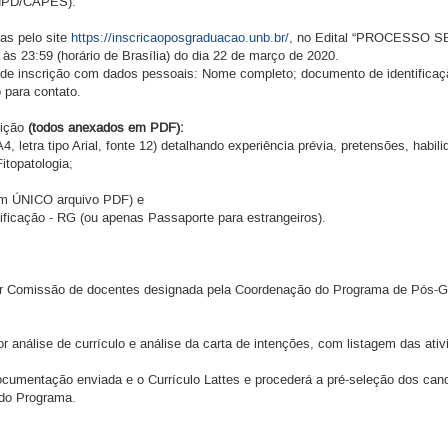
 PNPD/CAPES).
as pelo site
https://inscricaoposgraduacao.unb.br/
, no Edital “PROCESSO 
:59 (horário de Brasília) do dia 22 de março de 2020.
o de inscrição com dados pessoais: Nome completo; documento de identifica
o para contato.
rição
(todos anexados em PDF):
, letra tipo Arial, fonte 12) detalhando experiência prévia, pretensões, habi
itopatologia;
um ÚNICO arquivo PDF) e
tificação - RG (ou apenas Passaporte para estrangeiros).
por Comissão de docentes designada pela Coordenação do Programa de Pós-G
 análise de currículo e análise da carta de intenções, com listagem das ati
cumentação enviada e o Currículo Lattes e procederá a pré-seleção dos can
 do Programa.