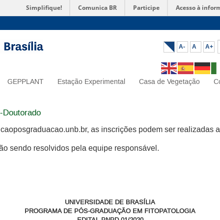
Simplifique!
Comunica BR
Participe
Acesso à infor
A-
A
A+
GEPPLANT
Estação Experimental
Casa de Vegetação
C
s-Doutorado
cricaoposgraduacao.unb.br, as inscrições podem ser realizadas 
ão sendo resolvidos pela equipe responsável.
UNIVERSIDADE DE BRASÍLIA
PROGRAMA DE PÓS-GRADUAÇÃO EM FITOPATOLOGIA