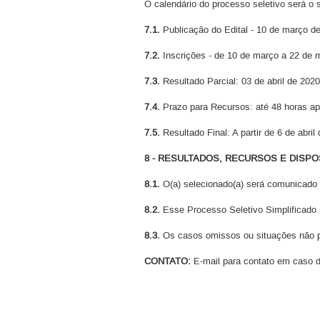
O calendário do processo seletivo será o 
7.1.
Publicação do Edital - 10 de março d
7.2.
Inscrições - de 10 de março a 22 de 
7.3.
Resultado Parcial: 03 de abril de 2020
7.4.
Prazo para Recursos: até 48 horas apó
7.5.
Resultado Final: A partir de 6 de abril
8 - RESULTADOS, RECURSOS E DISP
8.1.
O(a) selecionado(a) será comunicado d
8.2.
Esse Processo Seletivo Simplificado s
8.3.
Os casos omissos ou situações não 
CONTATO:
E-mail para contato em caso 