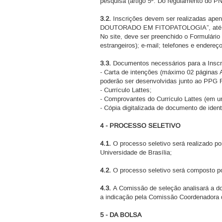
pesquisa (artigo 5º. Do regulamento do
3.2.
Inscrições devem ser realizadas apen
DOUTORADO EM FITOPATOLOGIA”, até às 23
No site, deve ser preenchido o Formulári
estrangeiros); e-mail; telefones e endereç
3.3.
Documentos necessários para a Insc
- Carta de intenções (máximo 02 páginas A4
poderão ser desenvolvidas junto ao PPG F
- Currículo Lattes;
- Comprovantes do Currículo Lattes (em 
- Cópia digitalizada de documento de iden
4 - PROCESSO SELETIVO
4.1.
O processo seletivo será realizado 
Universidade de Brasília;
4.2.
O processo seletivo será composto por
4.3.
A Comissão de seleção analisará a do
a indicação pela Comissão Coordenadora
5 - DA BOLSA