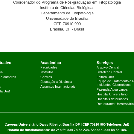
Coordenador do Programa de Pós-graduação em Fitopatologia
Instituto de Ciências Biológicas
Departamento de Fitopatologia
Universidade de Brasília
CEP 70910-900
Brasília, DF - Brasil
rativo
Acadêmico
Serviços
Faculdades
Arquivo Central
ia
Institutos
Biblioteca Central
 e câmaras
Centros
Editora UnB
Equipe de Tratamento e 
Educação a Distância
Incidentes Cibernéticos
s
Assuntos Internacionais
Fazenda Água Limpa
 da UnB
Hospital Universitário
Hospitais Veterinários
Restaurante Universitário
Campus
Universitário Darcy Ribeiro,
Brasília-DF | CEP 70910-900
Telefones UnB
Horário de funcionamento: de 2ª a 6ª, das 7h às 23h. Sábado, das 8h às 18h.