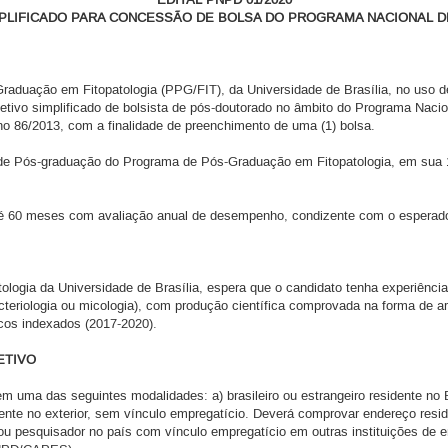
EDITAL PNPD 01/2020
PLIFICADO PARA CONCESSÃO DE BOLSA DO PROGRAMA NACIONAL D
duação em Fitopatologia (PPG/FIT), da Universidade de Brasília, no uso de 
eletivo simplificado de bolsista de pós-doutorado no âmbito do Programa N
 86/2013, com a finalidade de preenchimento de uma (1) bolsa.
de Pós-graduação do Programa de Pós-Graduação em Fitopatologia, em sua 1º
até 60 meses com avaliação anual de desempenho, condizente com o esperad
logia da Universidade de Brasília, espera que o candidato tenha experiênc
bacteriologia ou micologia), com produção científica comprovada na forma de a
icos indexados (2017-2020).
ETIVO
 uma das seguintes modalidades: a) brasileiro ou estrangeiro residente no B
idente no exterior, sem vínculo empregatício. Deverá comprovar endereço resi
u pesquisador no país com vínculo empregatício em outras instituições de en