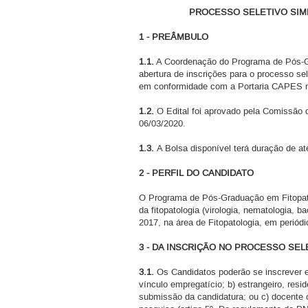
PROCESSO SELETIVO SIM
1 - PREÂMBULO
1.1.
A Coordenação do Programa de Pós-Gra
abertura de inscrições para o processo s
em conformidade com a Portaria CAPES no
1.2.
O Edital foi aprovado pela Comissão 
06/03/2020.
1.3.
A Bolsa disponível terá duração de 
2 - PERFIL DO CANDIDATO
O Programa de Pós-Graduação em Fitopato
da fitopatologia (virologia, nematologia, 
2017, na área de Fitopatologia, em periód
3 - DA INSCRIÇÃO NO PROCESSO SEL
3.1.
Os Candidatos poderão se inscrever em
vínculo empregatício; b) estrangeiro, res
submissão da candidatura; ou c) docente o