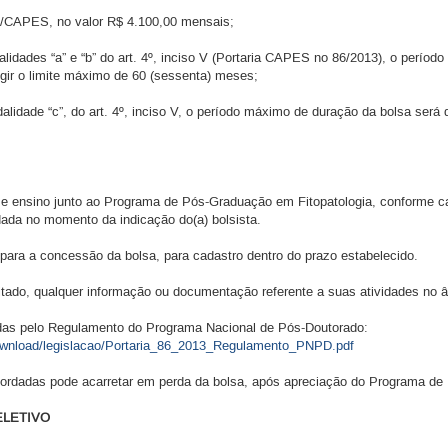
/CAPES, no valor R$ 4.100,00 mensais;
lidades “a” e “b” do art. 4º, inciso V (Portaria CAPES no 86/2013), o períod
gir o limite máximo de 60 (sessenta) meses;
lidade “c”, do art. 4º, inciso V, o período máximo de duração da bolsa será
 e ensino junto ao Programa de Pós-Graduação em Fitopatologia, conforme ca
dada no momento da indicação do(a) bolsista.
ara a concessão da bolsa, para cadastro dentro do prazo estabelecido.
itado, qualquer informação ou documentação referente a suas atividades no
idas pelo Regulamento do Programa Nacional de Pós-Doutorado:
download/legislacao/Portaria_86_2013_Regulamento_PNPD.pdf
ordadas pode acarretar em perda da bolsa, após apreciação do Programa de
ELETIVO