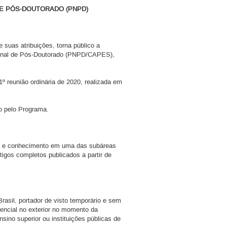
E PÓS-DOUTORADO (PNPD)
suas atribuições, torna público a
acional de Pós-Doutorado (PNPD/CAPES),
 reunião ordinária de 2020, realizada em
o pelo Programa.
ia e conhecimento em uma das subáreas
rtigos completos publicados a partir de
rasil, portador de visto temporário e sem
dencial no exterior no momento da
sino superior ou instituições públicas de