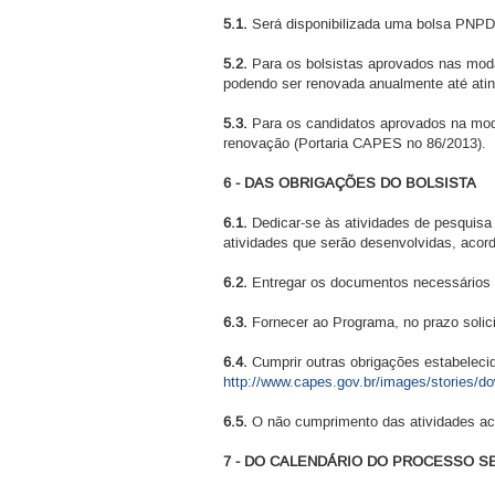
5.1.
Será disponibilizada uma bolsa PNPD
5.2.
Para os bolsistas aprovados nas moda
podendo ser renovada anualmente até atin
5.3.
Para os candidatos aprovados na moda
renovação (Portaria CAPES no 86/2013).
6 - DAS OBRIGAÇÕES DO BOLSISTA
6.1.
Dedicar-se às atividades de pesquisa
atividades que serão desenvolvidas, acor
6.2.
Entregar os documentos necessários p
6.3.
Fornecer ao Programa, no prazo solic
6.4.
Cumprir outras obrigações estabelec
http://www.capes.gov.br/images/stories/
6.5.
O não cumprimento das atividades ac
7 - DO CALENDÁRIO DO PROCESSO S