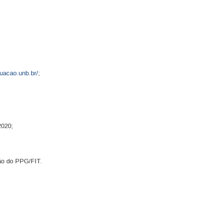
duacao.unb.br/
;
2020;
ão do PPG/FIT.