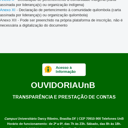
assinada por liderança(s) ou organização indígena)
Anexo XI
- Declaração de pertencimento à comunidade quilombola (carta
assinada por liderança(s) ou organização quilombola)
Anexo XII - Pode ser preenchido na própria plataforma de inscrição, não é
necessária a digitalização do documento
Acesso à
Informação
OUVIDORIA
UnB
TRANSPARÊNCIA E PRESTAÇÃO DE CONTAS
Campus
Universitário Darcy Ribeiro,
Brasília-DF | CEP 70910-900
Telefones UnB
Horário de funcionamento: de 2ª a 6ª, das 7h às 23h. Sábado, das 8h às 18h.