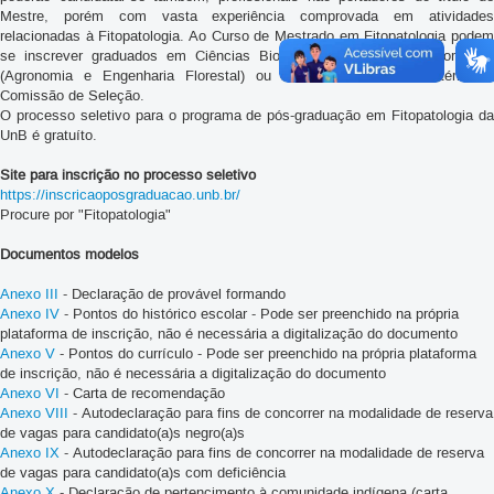
Mestre, porém com vasta experiência comprovada em atividades
relacionadas à Fitopatologia. Ao Curso de Mestrado em Fitopatologia podem
se inscrever graduados em Ciências Biológicas, Ciências Agro-florestais
(Agronomia e Engenharia Florestal) ou em áreas afins, a critério da
Comissão de Seleção.
O processo seletivo para o programa de pós-graduação em Fitopatologia da
UnB é gratuíto.
Site para inscrição no processo seletivo
https://inscricaoposgraduacao.unb.br/
Procure por "Fitopatologia"
Documentos modelos
Anexo III
- Declaração de provável formando
Anexo IV
- Pontos do histórico escolar - Pode ser preenchido na própria
plataforma de inscrição, não é necessária a digitalização do documento
Anexo V
- Pontos do currículo - Pode ser preenchido na própria plataforma
de inscrição, não é necessária a digitalização do documento
Anexo VI
- Carta de recomendação
Anexo VIII
- Autodeclaração para fins de concorrer na modalidade de reserva
de vagas para candidato(a)s negro(a)s
Anexo IX
- Autodeclaração para fins de concorrer na modalidade de reserva
de vagas para candidato(a)s com deficiência
Anexo X
- Declaração de pertencimento à comunidade indígena (carta