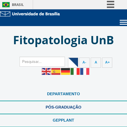
BRASIL
Simplifique!
Comunica BR
Sobre a UnB
Participe
Fitopatologia UnB
Unidades acadêmicas
Acesso à informação
Estude na UnB
Graduação
Legislação
Pós-Graduação
Administração
Canais
Servidor
A-
A
A+
DEPARTAMENTO
PÓS-GRADUAÇÃO
GEPPLANT