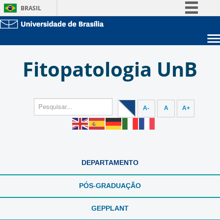
BRASIL
Simplifique!
Comunica BR
Sobre a UnB
Participe
Fitopatologia UnB
Unidades acadêmicas
Acesso à informação
Estude na UnB
Graduação
Legislação
Pós-Graduação
Administração
Canais
Servidor
A-
A
A+
DEPARTAMENTO
PÓS-GRADUAÇÃO
GEPPLANT