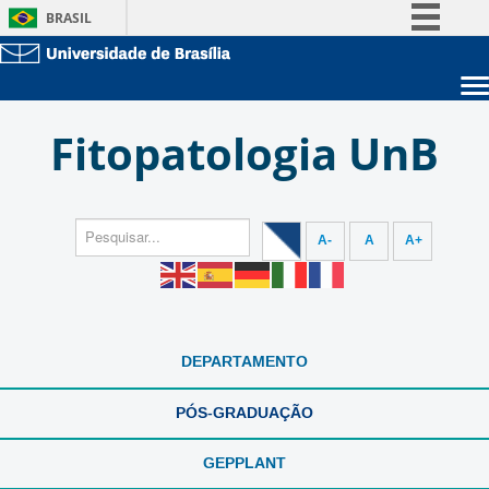
BRASIL
Simplifique!
Comunica BR
Sobre a UnB
Participe
Fitopatologia UnB
Unidades acadêmicas
Acesso à informação
Estude na UnB
Graduação
Legislação
Pós-Graduação
Administração
Canais
Servidor
A-
A
A+
DEPARTAMENTO
PÓS-GRADUAÇÃO
GEPPLANT