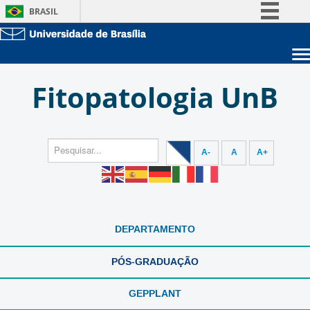
BRASIL
Simplifique!
Comunica BR
Sobre a UnB
Participe
Fitopatologia UnB
Unidades acadêmicas
Acesso à informação
Estude na UnB
Graduação
Legislação
Pós-Graduação
Administração
Canais
Servidor
A-
A
A+
DEPARTAMENTO
PÓS-GRADUAÇÃO
GEPPLANT