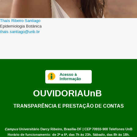
Thaís Ribeiro Santiago
Epidemiologia Botânica
thais.santiago@unb.br
Acesso à
Informação
OUVIDORIA
UnB
TRANSPARÊNCIA E PRESTAÇÃO DE CONTAS
Campus
Universitário Darcy Ribeiro,
Brasília-DF | CEP 70910-900
Telefones UnB
Horário de funcionamento: de 2ª a 6ª, das 7h às 23h. Sábado, das 8h às 18h.