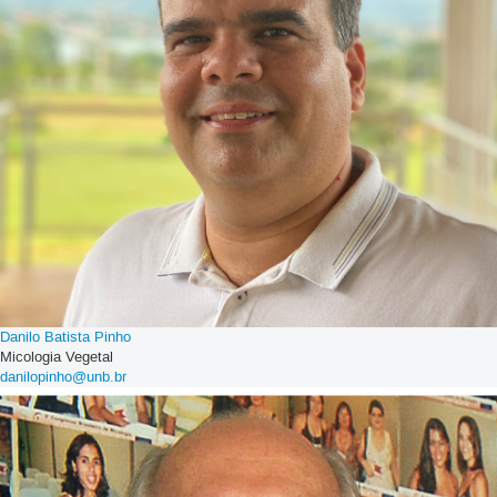
Danilo Batista Pinho
Micologia Vegetal
danilopinho@unb.br