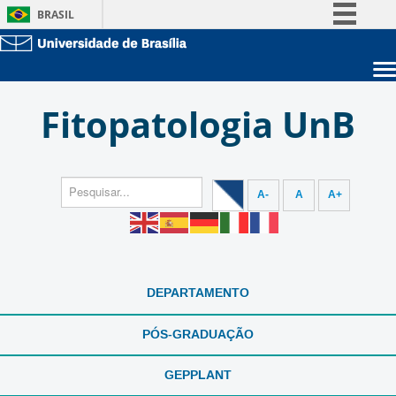
BRASIL
Simplifique!
Comunica BR
Sobre a UnB
Participe
Fitopatologia UnB
Unidades acadêmicas
Acesso à informação
Estude na UnB
Graduação
Legislação
Pós-Graduação
Administração
Canais
Servidor
A-
A
A+
DEPARTAMENTO
PÓS-GRADUAÇÃO
GEPPLANT