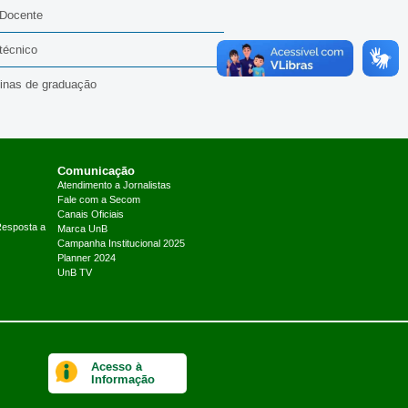
 Docente
técnico
linas de graduação
Comunicação
Atendimento a Jornalistas
Fale com a Secom
Canais Oficiais
Resposta a
Marca UnB
Campanha Institucional 2025
Planner 2024
UnB TV
Acesso à
Informação