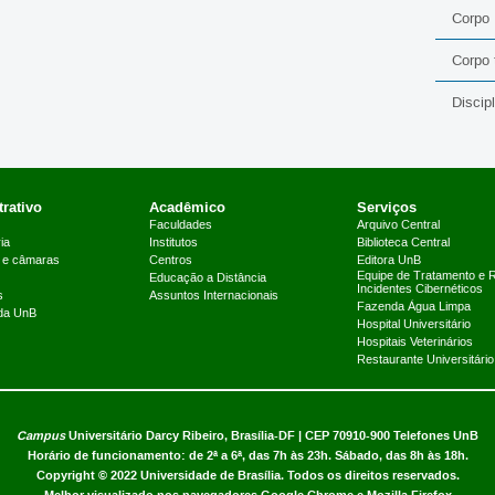
Corpo
Corpo 
Discip
rativo
Acadêmico
Serviços
Faculdades
Arquivo Central
ia
Institutos
Biblioteca Central
 e câmaras
Centros
Editora UnB
Equipe de Tratamento e 
Educação a Distância
Incidentes Cibernéticos
s
Assuntos Internacionais
Fazenda Água Limpa
 da UnB
Hospital Universitário
Hospitais Veterinários
Restaurante Universitário
Campus
Universitário Darcy Ribeiro,
Brasília-DF | CEP 70910-900
Telefones UnB
Horário de funcionamento: de 2ª a 6ª, das 7h às 23h. Sábado, das 8h às 18h.
Copyright © 2022
Universidade de Brasília
.
Todos os direitos reservados.