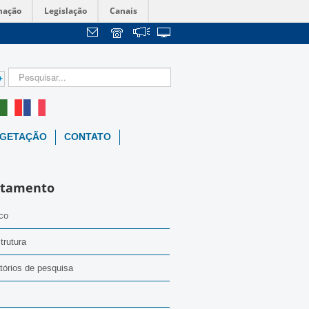
mação
Legislação
Canais
+
EGETAÇÃO
CONTATO
rtamento
ico
trutura
tórios de pesquisa