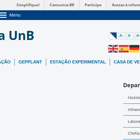
Simplifique!
Comunica BR
Participe
Acesso à infor
Menu
Sobre a UnB
ia UnB
Unidades acadêmicas
Estude na UnB
A-
A
A
Graduação
Pós-Graduação
Administração
Servidor
AÇÃO
GEPPLANT
ESTAÇÃO EXPERIMENTAL
CASA DE V
Depa
Histór
Infraes
Labora
Chefia