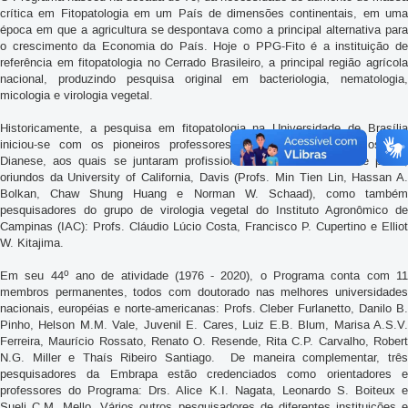
crítica em Fitopatologia em um País de dimensões continentais, em uma
época em que a agricultura se despontava como a principal alternativa para
o crescimento da Economia do País. Hoje o PPG-Fito é a instituição de
referência em fitopatologia no Cerrado Brasileiro, a principal região agrícola
nacional, produzindo pesquisa original em bacteriologia, nematologia,
micologia e virologia vegetal.
Historicamente, a pesquisa em fitopatologia na Universidade de Brasília
iniciou-se com os pioneiros professores Armando Takatsu e José C.
Dianese, aos quais se juntaram profissionais com treinamento de ponta,
oriundos da University of California, Davis (Profs. Min Tien Lin, Hassan A.
Bolkan, Chaw Shung Huang e Norman W. Schaad), como também
pesquisadores do grupo de virologia vegetal do Instituto Agronômico de
Campinas (IAC): Profs. Cláudio Lúcio Costa, Francisco P. Cupertino e Elliot
W. Kitajima.
o
Em seu 44
ano de atividade (1976 - 2020), o Programa conta com 1
membros permanentes, todos com doutorado nas melhores universidades
nacionais, européias e norte-americanas: Profs. Cleber Furlanetto, Danilo B.
Pinho, Helson M.M. Vale, Juvenil E. Cares, Luiz E.B. Blum, Marisa A.S.V.
Ferreira, Maurício Rossato, Renato O. Resende, Rita C.P. Carvalho, Robert
N.G. Miller e Thaís Ribeiro Santiago. De maneira complementar, três
pesquisadores da Embrapa estão credenciados como orientadores e
professores do Programa: Drs. Alice K.I. Nagata, Leonardo S. Boiteux e
Sueli C.M. Mello. Vários outros pesquisadores de diferentes instituições e