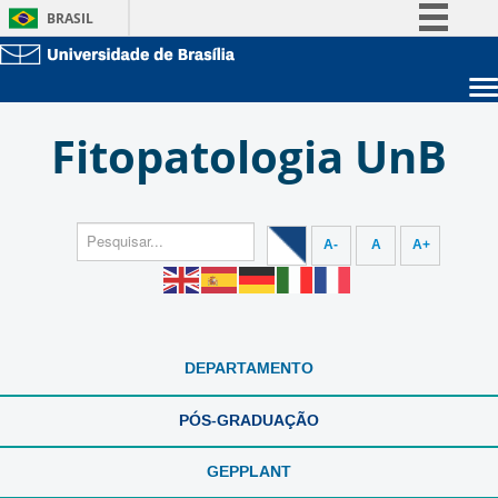
BRASIL
Simplifique!
Comunica BR
Sobre a UnB
Participe
Fitopatologia UnB
Unidades acadêmicas
Acesso à informação
Estude na UnB
Graduação
Legislação
Pós-Graduação
Administração
Canais
Servidor
A-
A
A+
DEPARTAMENTO
PÓS-GRADUAÇÃO
GEPPLANT