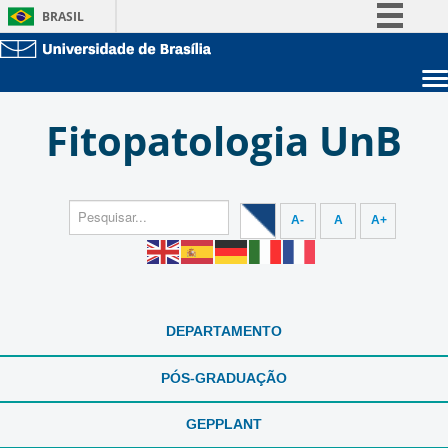
BRASIL
Simplifique!
Comunica BR
Sobre a UnB
Participe
Fitopatologia UnB
Unidades acadêmicas
Acesso à informação
Estude na UnB
Graduação
Legislação
Pós-Graduação
Administração
Canais
Servidor
A-
A
A+
DEPARTAMENTO
PÓS-GRADUAÇÃO
GEPPLANT