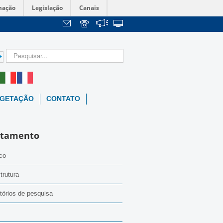
mação
Legislação
Canais
+
EGETAÇÃO
CONTATO
rtamento
ico
trutura
tórios de pesquisa