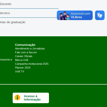
 Docente
técnico
linas de graduação
Comunicação
Atendimento a Jornalistas
Fale com a Secom
Canais Oficiais
Resposta a
Marca UnB
Campanha Institucional 2025
Planner 2024
UnB TV
Acesso à
Informação