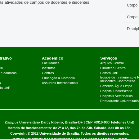
às atividades de campos de docentes e discentes.
Corpo
Corpo 
Discip
rativo
Acadêmico
Serviços
Faculdades
Arquivo Central
ia
Institutos
Biblioteca Central
 e câmaras
Centros
Editora UnB
Equipe de Tratamento e 
Educação a Distância
Incidentes Cibernéticos
s
Assuntos Internacionais
Fazenda Água Limpa
 da UnB
Hospital Universitário
Hospitais Veterinários
Restaurante Universitário
Campus
Universitário Darcy Ribeiro,
Brasília-DF | CEP 70910-900
Telefones UnB
Horário de funcionamento: de 2ª a 6ª, das 7h às 23h. Sábado, das 8h às 18h.
Copyright © 2022
Universidade de Brasília
.
Todos os direitos reservados.