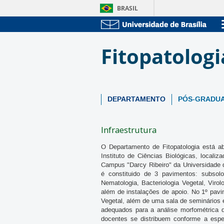
BRASIL
Fitopatolog
DEPARTAMENTO
PÓS-GRADU
Infraestrutura
O Departamento de Fitopatologia está abr
Instituto de Ciências Biológicas, localiz
Campus "Darcy Ribeiro" da Universidade d
é constituido de 3 pavimentos: subsolo
Nematologia, Bacteriologia Vegetal, Virol
além de instalações de apoio. No 1º pavi
Vegetal, além de uma sala de seminários 
adequados para a análise morfométrica 
docentes se distribuem conforme a esp