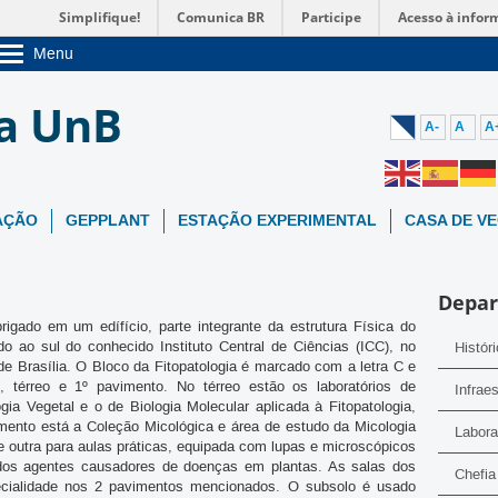
Simplifique!
Comunica BR
Participe
Acesso à infor
Menu
Sobre a UnB
ia UnB
Unidades acadêmicas
Estude na UnB
A-
A
A
Graduação
Pós-Graduação
Administração
Servidor
AÇÃO
GEPPLANT
ESTAÇÃO EXPERIMENTAL
CASA DE V
Depa
igado em um edífício, parte integrante da estrutura Física do
ado ao sul do conhecido Instituto Central de Ciências (ICC), no
Histór
e Brasília. O Bloco da Fitopatologia é marcado com a letra C e
, térreo e 1º pavimento. No térreo estão os laboratórios de
Infraes
ogia Vegetal e o de Biologia Molecular aplicada à Fitopatologia,
mento está a Coleção Micológica e área de estudo da Micologia
Labora
e outra para aulas práticas, equipada com lupas e microscópicos
dos agentes causadores de doenças em plantas. As salas dos
Chefia
ecialidade nos 2 pavimentos mencionados. O subsolo é usado