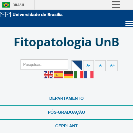
BRASIL
Simplifique!
Comunica BR
Sobre a UnB
Participe
Fitopatologia UnB
Unidades acadêmicas
Acesso à informação
Estude na UnB
Graduação
Legislação
Pós-Graduação
Administração
Canais
Servidor
A-
A
A+
DEPARTAMENTO
PÓS-GRADUAÇÃO
GEPPLANT