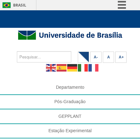
BRASIL
Simplifique!
Comunica BR
Participe
Acesso à informação
Legislação
A-
A
A+
Canais
Departamento
Pós-Graduação
GEPPLANT
Estação Experimental