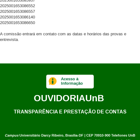
2025001653085937
2025001653086552
2025001653086557
2025001653086140
2025001653086650
A comissão entrará em contato com as datas e horários das provas e
entrevista.
Acesso à
Informação
OUVIDORIA
UnB
TRANSPARÊNCIA E PRESTAÇÃO DE CONTAS
Campus
Universitário Darcy Ribeiro,
Brasília-DF | CEP 70910-900
Telefones UnB