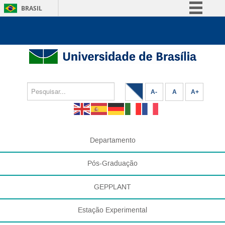
BRASIL
Simplifique!
Comunica BR
Participe
Acesso à informação
Legislação
A-
A
A+
Canais
Departamento
Pós-Graduação
GEPPLANT
Estação Experimental