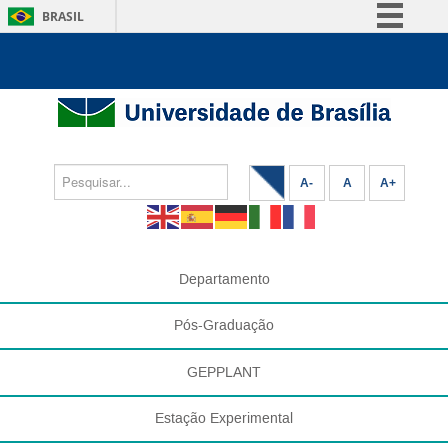
BRASIL
Simplifique!
Comunica BR
Participe
Acesso à informação
Legislação
A-
A
A+
Canais
Departamento
Pós-Graduação
GEPPLANT
Estação Experimental