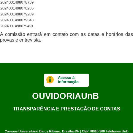
2024001498078759
2024001498078236
2024001498079289
2024001498079343
2024001498079491
A comissão entrará em contato com as datas e horários das
provas e entrevista.
Acesso à
Informação
OUVIDORIA
UnB
TRANSPARÊNCIA E PRESTAÇÃO DE CONTAS
Campus
Universitário Darcy Ribeiro,
Brasília-DF | CEP 70910-900
Telefones UnB