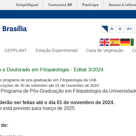
Simplifique!
Comunica BR
Participe
Acesso à infor
A-
A
A+
GEPPLANT
Estação Experimental
Casa de Vegetação
C
 e Doutorado em Fitopatologia - Edital 3/2024
do programa de pós-graduação em Fitopatologia da UnB
nscrições de 30 de setembro até 01 de novembro de 2024
o Programa de Pós-Graduação em Fitopatologia da Universidade
derão ser feitas até o dia 01 de novembro de 2024.
 está previsto para março de 2025
 de: