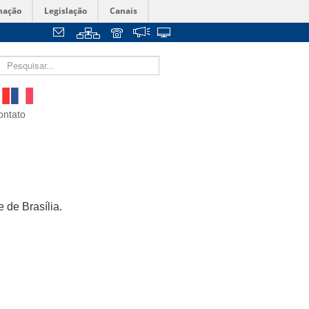
mação
Legislação
Canais
ontato
 de Brasília.