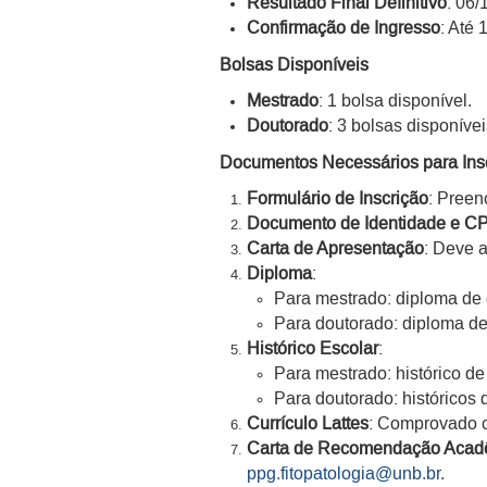
Resultado Final Definitivo
: 06/
Confirmação de Ingresso
: Até 
Bolsas Disponíveis
Mestrado
: 1 bolsa disponível.
Doutorado
: 3 bolsas disponívei
Documentos Necessários para Ins
Formulário de Inscrição
: Preen
Documento de Identidade e C
Carta de Apresentação
: Deve 
Diploma
:
Para mestrado: diploma de
Para doutorado: diploma de
Histórico Escolar
:
Para mestrado: histórico d
Para doutorado: históricos
Currículo Lattes
: Comprovado 
Carta de Recomendação Acad
ppg.fitopatologia@unb.br
.