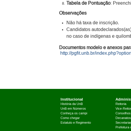
Tabela de Pontuação
: Preench
Observações
Não há taxa de inscrição.
Candidatos autodeclarados(as)
no caso de indígenas e quilom
Documentos modelo e anexos para
http://pgfit.unb.br/index.php?op
Institucional
Administ
História da UnB
Reitoria
UnB em Números
Vice-Reitor
Conheça os campi
Conselhos
Como chegar
Decanatos
Estatuto e Regimento
Secretaria
Prefeitura