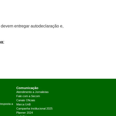
 devem entregar autodeclaração e,
na:
Comunicação
Atendimento a Jornalistas
Fale com a Secom
Canais Oficiais
Resposta a
Marca UnB
Campanha Institucional 2025
Planner 2024