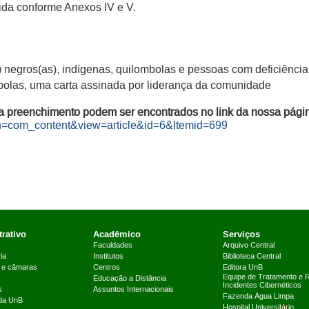
ida conforme Anexos IV e V.
 negros(as), indígenas, quilombolas e pessoas com deficiência
bolas, uma carta assinada por liderança da comunidade​
 preenchimento podem ser encontrados no link da nossa pági
tion=com_content&view=article&id=6&Itemid=699
rativo
Acadêmico
Serviços
Faculdades
Arquivo Central
ia
Institutos
Biblioteca Central
 e câmaras
Centros
Editora UnB
Equipe de Tratamento e 
Educação a Distância
Incidentes Cibernéticos
s
Assuntos Internacionais
Fazenda Água Limpa
 da UnB
Hospital Universitário