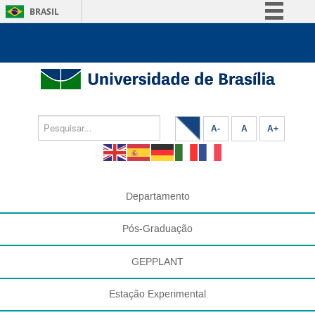
BRASIL
Simplifique!
Comunica BR
Participe
Acesso à informação
Legislação
A-
A
A+
Canais
Departamento
Pós-Graduação
GEPPLANT
Estação Experimental