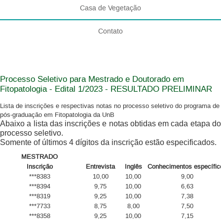
Casa de Vegetação
Contato
Processo Seletivo para Mestrado e Doutorado em
Fitopatologia - Edital 1/2023 - RESULTADO PRELIMINAR
Lista de inscrições e respectivas notas no processo seletivo do programa de
pós-graduação em Fitopatologia da UnB
Abaixo a lista das inscrições e notas obtidas em cada etapa do
processo seletivo.
Somente of últimos 4 dígitos da inscrição estão especificados.
MESTRADO
Inscrição
Entrevista
Inglês
Conhecimentos específic
***8383
10,00
10,00
9,00
***8394
9,75
10,00
6,63
***8319
9,25
10,00
7,38
***7733
8,75
8,00
7,50
***8358
9,25
10,00
7,15