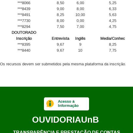
***8066
8,50
6,00
5,25
***8439
9,00
8,00
6,33
***8491
8,25
10,00
5,63
***7730
8,00
0,00
4,25
***8294
7,50
7,00
4,75
DOUTORADO
Inscrição
Entrevista
Inglês
Media/Conhec
***8395
9,67
9
8,25
***8440
9,67
10
7,75
Os recursos devem ser submetidos pela mesma plataforma da inscrição.
Acesso à
Informação
OUVIDORIA
UnB
TRANSPARÊNCIA E PRESTAÇÃO DE CONTAS