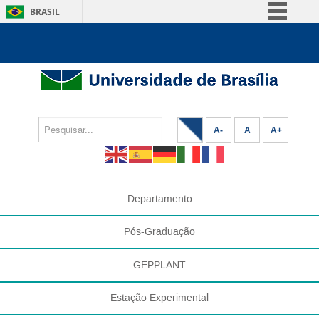
BRASIL
Simplifique!
Comunica BR
Participe
Acesso à informação
Legislação
A-
A
A+
Canais
Departamento
Pós-Graduação
GEPPLANT
Estação Experimental